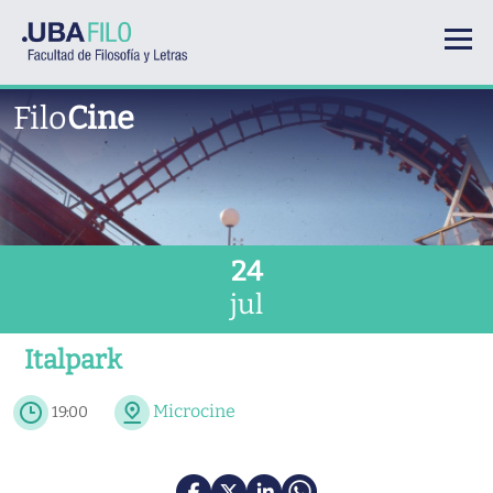
Pasar al contenido principal
Filo
Cine
24
jul
Italpark
Microcine
19:00