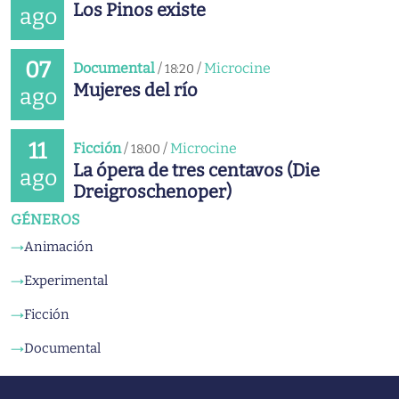
Los Pinos existe
ago
07
Documental
/
/
Microcine
18:20
Mujeres del río
ago
11
Ficción
/
/
Microcine
18:00
La ópera de tres centavos (Die
ago
Dreigroschenoper)
GÉNEROS
Animación
→
Experimental
→
Ficción
→
Documental
→