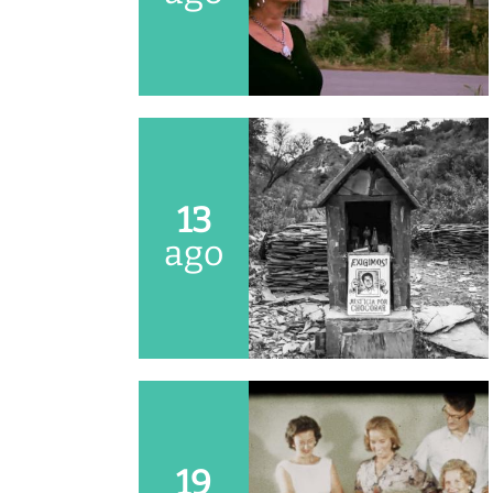
13
ago
19