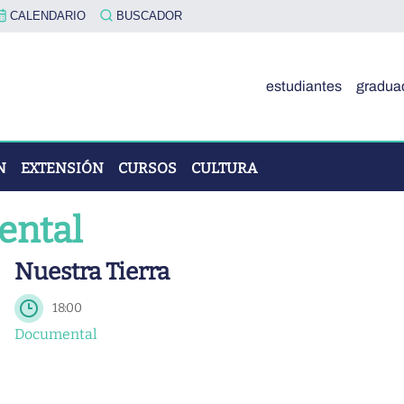
CALENDARIO
BUSCADOR
estudiantes
gradua
N
EXTENSIÓN
CURSOS
CULTURA
ntal
Nuestra Tierra
OVA"
18:00
Documental
ÓN