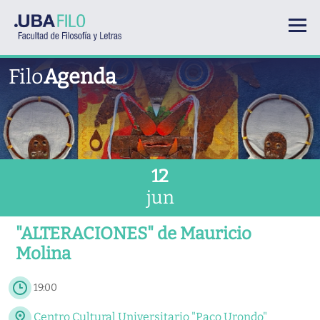
Pasar al contenido principal
Filo
Agenda
12
jun
"ALTERACIONES" de Mauricio
Molina
19:00
Centro Cultural Universitario "Paco Urondo"