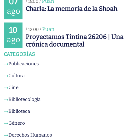
07
/
/
Puan
18:00
Charla: La memoria de la Shoah
ago
10
/
/
Puan
12:00
Proyectamos Tintina 26206 | Una
ago
crónica documental
CATEGORÍAS
Publicaciones
→
Cultura
→
Cine
→
Bibliotecología
→
Biblioteca
→
Género
→
Derechos Humanos
→