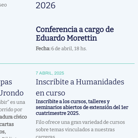
2026
seo
Conferencia a cargo de
Eduardo Morettin
Fecha:
6 de abril, 18 hs.
7 ABRIL, 2025
epas
Inscribite a Humanidades
 Urondo
en curso
Inscribite a los cursos, talleres y
ibir” es una
seminarios abiertos de extensión del 1er
orrido por
cuatrimestre 2025.
adura cívico
Filo ofrece una gran variedad de cursos
 cartas
sobre temas vinculados a nuestras
os,
carreras.