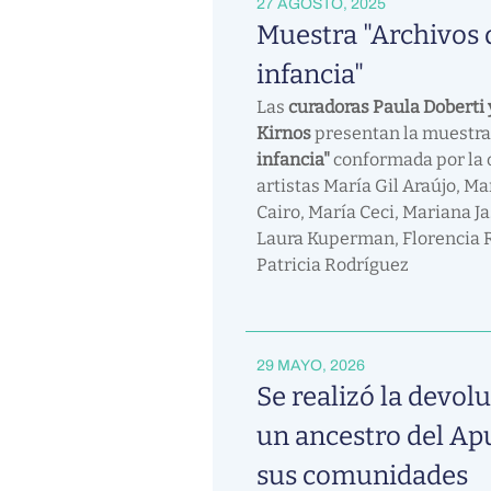
27 AGOSTO, 2025
Muestra "Archivos 
infancia"
Las
curadoras Paula Doberti 
Kirnos
presentan la muestr
infancia"
conformada por la o
artistas María Gil Araújo, M
Cairo, María Ceci, Mariana Ja
Laura Kuperman, Florencia 
Patricia Rodríguez
29 MAYO, 2026
Se realizó la devol
un ancestro del Ap
sus comunidades