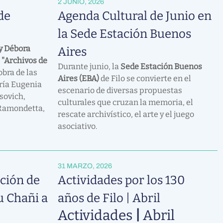
2 JUNIO, 2026
de
Agenda Cultural de Junio en
la Sede Estación Buenos
y Débora
Aires
a
"Archivos de
Durante junio, la
Sede Estación Buenos
bra de las
Aires (EBA)
de Filo se convierte en el
aría Eugenia
escenario de diversas propuestas
sovich,
culturales que cruzan la memoria, el
Ramondetta,
rescate archivístico, el arte y el juego
asociativo.
31 MARZO, 2026
ución de
Actividades por los 130
u Chañi a
años de Filo | Abril
Actividades
|
Abril