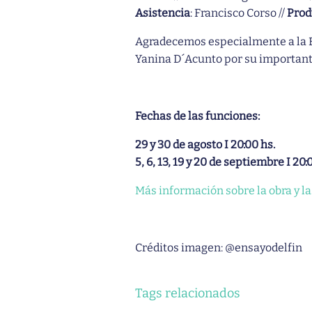
Asistencia
: Francisco Corso //
Prod
Agradecemos especialmente a la E
Yanina D´Acunto por su importante
Fechas de las funciones:
29 y 30 de agosto I 20:00 hs.
5, 6, 13, 19 y 20 de septiembre I 20:
Más información sobre la obra y la
Créditos imagen: @ensayodelfin
Tags relacionados