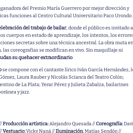
, ganadora del Premio María Guerrero por mejor dirección y
nicas funciones al Centro Cultural Universitario Paco Urondo
lebración del trabajo de bailar
, donde el público es invitado a
los cuerpos en estado de aprendizaje, los intentos, los errore
saciones secretas sobre una técnica ancestral. La obra muta e
 las coreografías se modifican en vivo. Sin maquillaje ni
nudan su quehacer extraordinario
.
o
se compone con el cantante lírico Iván García Hernández, l
 Gómez, Laura Rauber y Nicolás Scianca del Teatro Colón;
ntino de La Plata; Yerar Pérez y Julieta Zabalza, bailarines
ránea y jazz.
//
Producción artística:
Alejandro Quesada //
Coreografía:
Dav
//
Vestuario:
Vicky Naná //
Iluminación
: Matías Sendón //