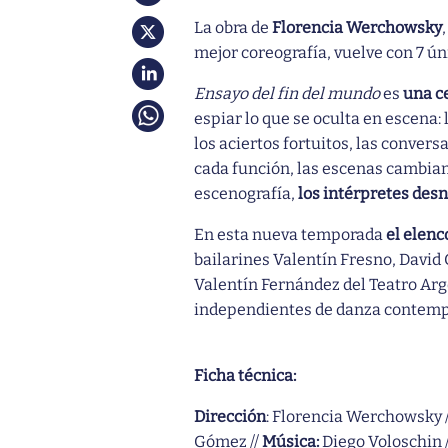
La obra de
Florencia Werchowsky
mejor coreografía, vuelve con 7 ú
Ensayo del fin del mundo
es
una ce
espiar lo que se oculta en escena: 
los aciertos fortuitos, las conver
cada función, las escenas cambian,
escenografía,
los intérpretes des
En esta nueva temporada
el elenc
bailarines Valentín Fresno, David
Valentín Fernández del Teatro Arge
independientes de danza contempo
Ficha técnica:
Dirección
: Florencia Werchowsky 
Gómez //
Música:
Diego Voloschin 