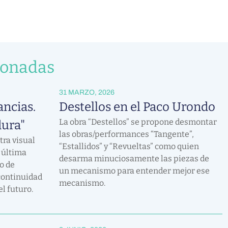
ionadas
31 MARZO, 2026
ncias.
Destellos en el Paco Urondo
La obra “Destellos” se propone desmontar
dura"
las obras/performances “Tangente”,
ra visual
“Estallidos” y “Revueltas” como quien
a última
desarma minuciosamente las piezas de
o de
un mecanismo para entender mejor ese
continuidad
mecanismo.
el futuro.