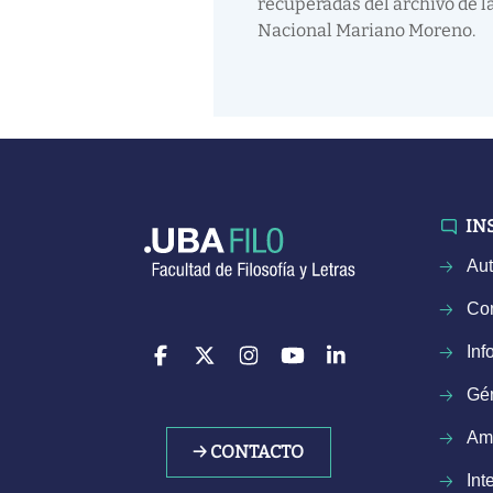
recuperadas del archivo de la
Nacional Mariano Moreno.
IN
Aut
Con
Inf
Gé
Am
→ CONTACTO
Int