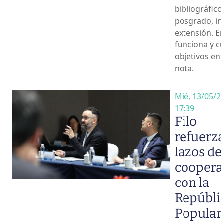
bibliográfic
posgrado, in
extensión. 
funciona y c
objetivos en
nota.
Mié, 13/05/2
17:39
Filo
refuerza
lazos d
cooper
con la
Repúbli
Popula