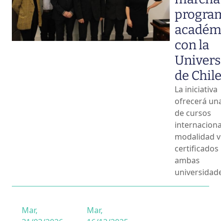
progra
académ
con la
Univers
de Chil
La iniciativa
ofrecerá una
de cursos
internaciona
modalidad vi
certificados
ambas
universidad
Mar,
Mar,