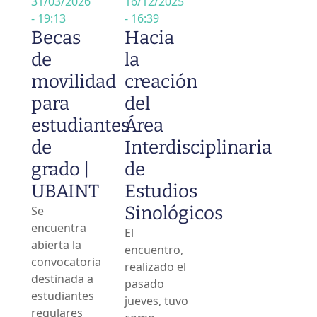
31/03/2026
16/12/2025
- 19:13
- 16:39
Becas
Hacia
de
la
movilidad
creación
para
del
estudiantes
Área
de
Interdisciplinaria
grado |
de
UBAINT
Estudios
Sinológicos
Se
encuentra
El
abierta la
encuentro,
convocatoria
realizado el
destinada a
pasado
estudiantes
jueves, tuvo
regulares