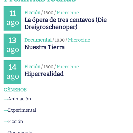
11
Ficción
/
/
Microcine
18:00
La ópera de tres centavos (Die
ago
Dreigroschenoper)
13
Documental
/
/
Microcine
18:00
Nuestra Tierra
ago
14
Ficción
/
/
Microcine
18:00
Hiperrealidad
ago
GÉNEROS
Animación
→
Experimental
→
Ficción
→
Documental
→