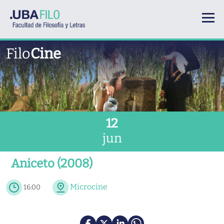
Pasar al contenido principal
Filo
Cine
12
jun
Aniceto (2008)
Microcine
16:00