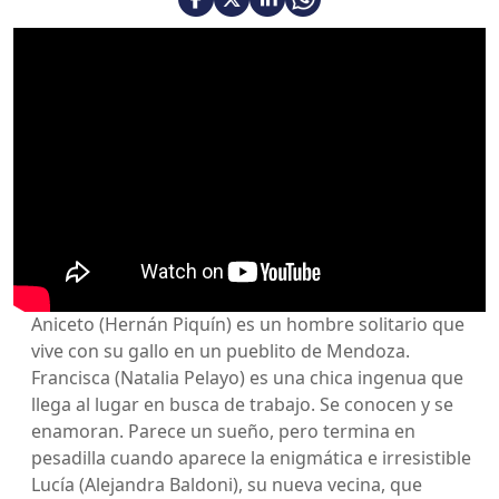
Aniceto (Hernán Piquín) es un hombre solitario que
vive con su gallo en un pueblito de Mendoza.
Francisca (Natalia Pelayo) es una chica ingenua que
llega al lugar en busca de trabajo. Se conocen y se
enamoran. Parece un sueño, pero termina en
pesadilla cuando aparece la enigmática e irresistible
Lucía (Alejandra Baldoni), su nueva vecina, que