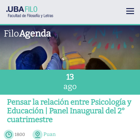
Pasar al contenido principal
Filo
Agenda
13
ago
Pensar la relación entre Psicología y
Educación | Panel Inaugural del 2°
cuatrimestre
Puan
18:00