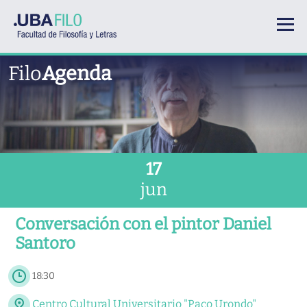
Pasar al contenido principal
Filo
Agenda
17
jun
Conversación con el pintor Daniel
Santoro
18:30
Centro Cultural Universitario "Paco Urondo"