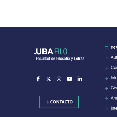
IN
Aut
Con
Inf
Gé
Am
→ CONTACTO
Int