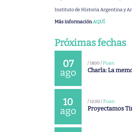
Instituto de Historia Argentina y A
Más información
AQUÍ.
Próximas fechas
07
/
/
Puan
18:00
Charla: La memo
ago
10
/
/
Puan
12:00
Proyectamos Ti
ago