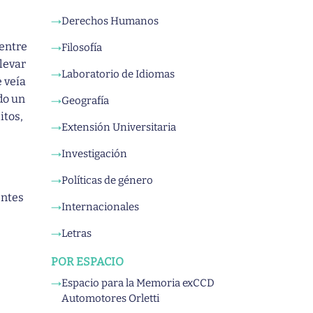
Derechos Humanos
→
 entre
Filosofía
→
llevar
Laboratorio de Idiomas
→
e veía
do un
Geografía
→
itos,
Extensión Universitaria
→
Investigación
→
Políticas de género
→
entes
Internacionales
→
Letras
→
POR ESPACIO
Espacio para la Memoria exCCD
→
Automotores Orletti