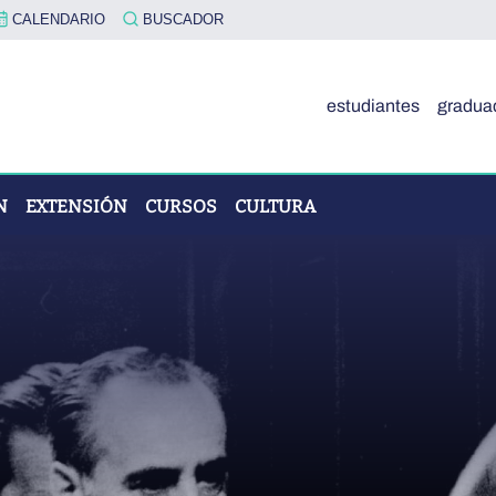
CALENDARIO
BUSCADOR
estudiantes
gradua
N
EXTENSIÓN
CURSOS
CULTURA
OVA"
ÓN