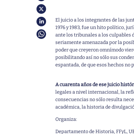
El juicio a los integrantes de las j
1976 y 1983, fue un hito político, ju
ante los tribunales a los culpables
seriamente amenazada por la posib
poder que creyeron omnímodo vieron
posibilitando así no sólo sus conde
espantada, de que esos hechos no 
A cuarenta años de ese juicio histó
legales a nivel internacional, la ref
consecuencias no sólo resulta neces
académica, la historia de divulgación
Organiza:
Departamento de Historia, FFyL, 