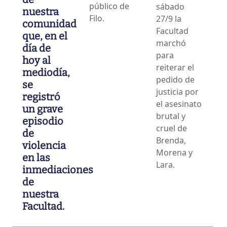
público de
sábado
nuestra
Filo.
27/9 la
comunidad
Facultad
que, en el
marchó
día de
para
hoy al
reiterar el
mediodía,
pedido de
se
justicia por
registró
el asesinato
un grave
brutal y
episodio
cruel de
de
Brenda,
violencia
Morena y
en las
Lara.
inmediaciones
de
nuestra
Facultad.