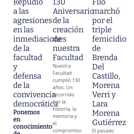
Repudio
130
Filo
a las
Aniversario
marchó
agresiones
de la
por el
en las
creación
triple
inmediaciones
de
femicidio
de la
nuestra
de
facultad
Facultad
Brenda
y
Del
Nuestra
Facultad
defensa
Castillo,
cumplió 130
de la
Morena
años. Un
convivencia
Verri y
recorrido
por la
democrática
Lara
historia, la
Ponemos
Morena
memoria y
en
Gutiérrez
el
conocimiento
compromiso
El pasado
de