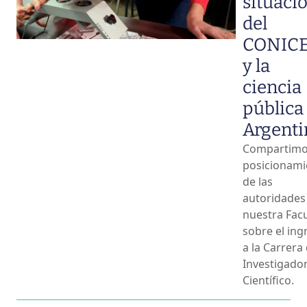
situaci
del
CONIC
y la
ciencia
pública
Argenti
Compartimo
posicionami
de las
autoridades
nuestra Fac
sobre el ing
a la Carrera
Investigado
Científico.