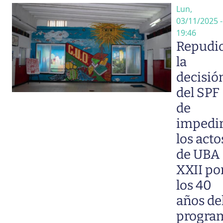
Lun,
03/11/2025 -
19:46
Repudio
la
decisió
del SPF
de
impedi
los acto
de UBA
XXII po
los 40
años de
progra