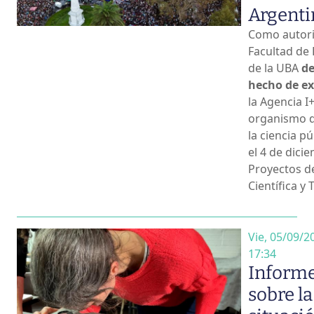
Argenti
Como autori
Facultad de 
de la UBA
de
hecho de e
la Agencia I+
organismo d
la ciencia pú
el 4 de dicie
Proyectos d
Científica y 
Vie, 05/09/2
17:34
Inform
sobre la