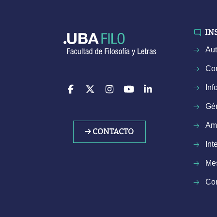
IN
Aut
Con
Inf
Gé
Am
→ CONTACTO
Int
Mes
Com