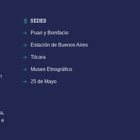
SEDES
Puan y Bonifacio
Estación de Buenos Aires
Tilcara
Museo Etnográfico
n
25 de Mayo
a,
 e