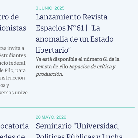
3 JUNIO, 2025
tro de
Lanzamiento Revista
ionistas
Espacios N°61 | “La
anomalía de un Estado
ras invita a
libertario”
Estudiantes
Ya está disponible el número 61 de la
acio federal,
revista de Filo
Espacios de crítica y
e Filo, para
producción
.
onstrucción
os y
versas unive
20 MAYO, 2026
vocatoria
Seminario "Universidad,
Redes de
Políticas Públicas y Lucha