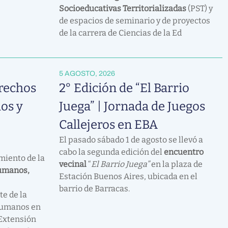
Socioeducativas Territorializadas
(PST) y
de espacios de seminario y de proyectos
de la carrera de Ciencias de la Ed
5 AGOSTO, 2026
rechos
2° Edición de “El Barrio
os y
Juega” | Jornada de Juegos
Callejeros en EBA
El pasado sábado 1 de agosto se llevó a
cabo la segunda edición del
encuentro
miento de la
vecinal
“
El Barrio Juega”
en la plaza de
umanos,
Estación Buenos Aires, ubicada en el
barrio de Barracas.
te de la
Humanos en
 Extensión