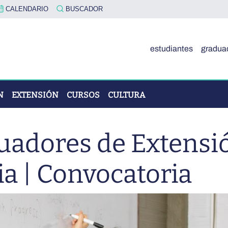
CALENDARIO
BUSCADOR
estudiantes
gradua
N
EXTENSIÓN
CURSOS
CULTURA
uadores de Extensi
OVA"
ia | Convocatoria
ÓN