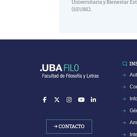
Universitaria y Bienestar Est
(SEUBE).
IN
Aut
Con
Inf
Gé
Am
→ CONTACTO
Int