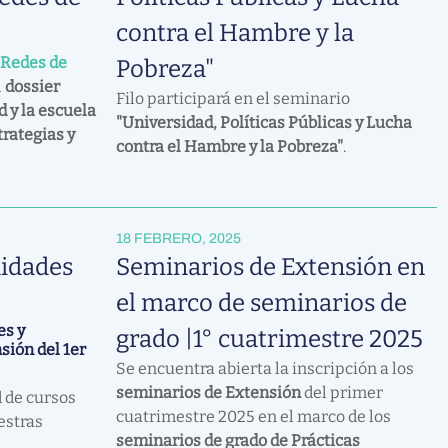
contra el Hambre y la
Redes de
Pobreza"
l
dossier
Filo participará en el seminario
 y la escuela
"Universidad, Políticas Públicas y Lucha
trategias y
contra el Hambre y la Pobreza"
.
18 FEBRERO, 2025
nidades
Seminarios de Extensión en
el marco de seminarios de
es y
grado |1° cuatrimestre 2025
sión del 1er
Se encuentra abierta la inscripción a los
seminarios de Extensión
del primer
d de cursos
cuatrimestre 2025 en el marco de los
estras
seminarios de grado de Prácticas