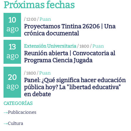
Próximas fechas
10
/
/
Puan
12:00
Proyectamos Tintina 26206 | Una
ago
crónica documental
13
Extensión Universitaria
/
/
Puan
18:00
Reunión abierta | Convocatoria al
ago
Programa Ciencia Jugada
/
/
Puan
18:00
20
Panel: ¿Qué significa hacer educación
ago
pública hoy? La "libertad educativa"
en debate
CATEGORÍAS
Publicaciones
→
Cultura
→