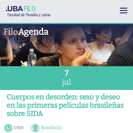
Pasar al contenido principal
Filo
Agenda
7
jul
Cuerpos en desorden: sexo y deseo
en las primeras películas brasileñas
sobre SIDA
Bonifacio
17:00