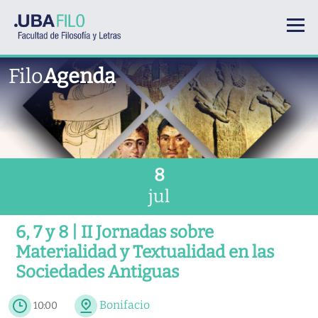
Pasar al contenido principal
Filo
Agenda
8
jul
6, 7 y 8 | II Jornadas sobre
Materialidad y Textualidad en las
Sociedades Antiguas
Bonifacio
10:00