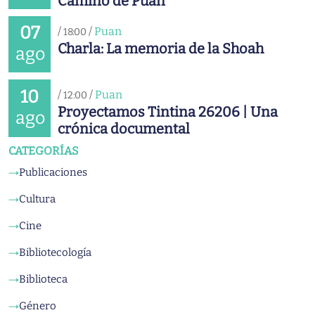
Camino de Puan
07
/
/
Puan
18:00
Charla: La memoria de la Shoah
ago
10
/
/
Puan
12:00
Proyectamos Tintina 26206 | Una
ago
crónica documental
CATEGORÍAS
Publicaciones
→
Cultura
→
Cine
→
Bibliotecología
→
Biblioteca
→
Género
→