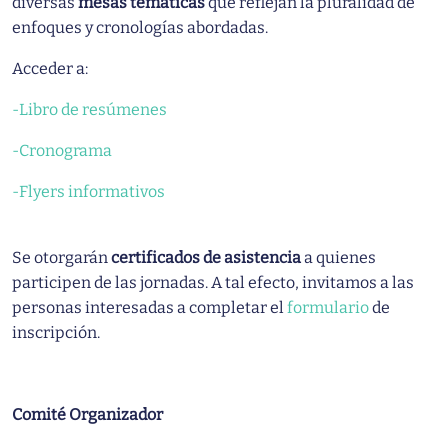
diversas
mesas temáticas
que reflejan la pluralidad de
enfoques y cronologías abordadas.
Acceder a:
-Libro de resúmenes
-Cronograma
-Flyers informativos
Se otorgarán
certificados de asistencia
a quienes
participen de las jornadas. A tal efecto, invitamos a las
personas interesadas a completar el
formulario
de
inscripción.
Comité Organizador