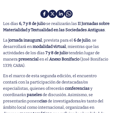
Los días
6, 7 y 8 de julio
se realizarán las
II Jornadas sobre
Materialidad y Textualidad en las Sociedades Antiguas
.
La
jornada inaugural
, prevista para el
6 de julio
, se
desarrollará en
modalidad virtual
, mientras que las
actividades de los días
7 y 8 de julio
tendrán lugar de
manera
presencial
en el
Anexo Bonifacio
(José Bonifacio
1339, CABA).
En el marco de esta segunda edición, el encuentro
contará con la participación de destacadas/os
especialistas, quienes ofrecerán
conferencias
y
coordinarán
paneles
de discusión. Asimismo, se
presentarán ponen
cias
de investigadoras/es tanto del
ámbito local como internacional, organizadas en